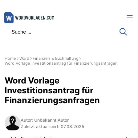
Zum
Inhalt
springen
Home
Word
Finanzen & Buchhaltung
Word Vorlage Investitionsantrag für Finanzierungsanfragen
Word Vorlage
Investitionsantrag für
Finanzierungsanfragen
Autor: Unbekannt Autor
Zuletzt aktualisiert: 07.08.2025