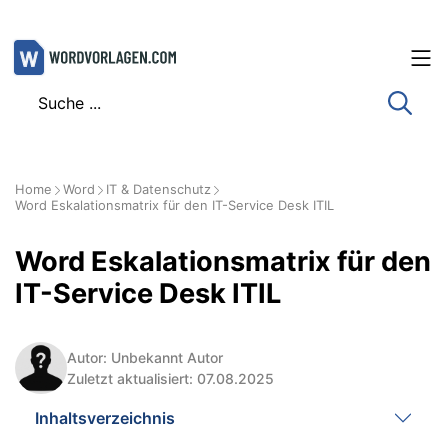
Zum
Inhalt
springen
Home
Word
IT & Datenschutz
Word Eskalationsmatrix für den IT-Service Desk ITIL
Word Eskalationsmatrix für den
IT-Service Desk ITIL
Autor: Unbekannt Autor
Zuletzt aktualisiert: 07.08.2025
Inhaltsverzeichnis