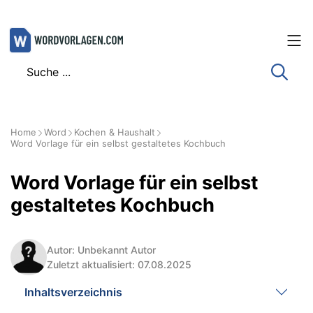
Zum
Inhalt
springen
Home
Word
Kochen & Haushalt
Word Vorlage für ein selbst gestaltetes Kochbuch
Word Vorlage für ein selbst
gestaltetes Kochbuch
Autor: Unbekannt Autor
Zuletzt aktualisiert: 07.08.2025
Inhaltsverzeichnis