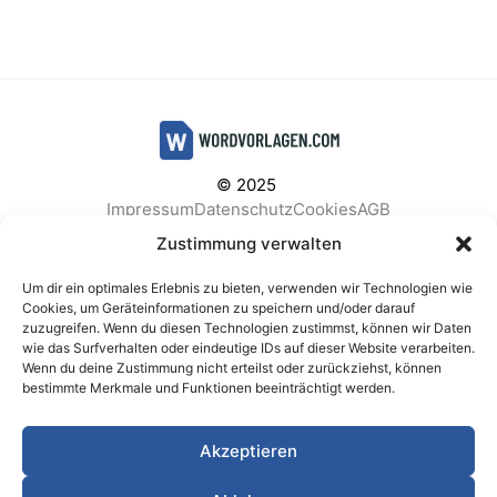
© 2025
Impressum
Datenschutz
Cookies
AGB
Facebook
Instagram
Pinterest
Zustimmung verwalten
Um dir ein optimales Erlebnis zu bieten, verwenden wir Technologien wie
Cookies, um Geräteinformationen zu speichern und/oder darauf
zuzugreifen. Wenn du diesen Technologien zustimmst, können wir Daten
BELIEBTE KATEGORIEN
wie das Surfverhalten oder eindeutige IDs auf dieser Website verarbeiten.
Wenn du deine Zustimmung nicht erteilst oder zurückziehst, können
Berichte & Analysen
Business
Einkauf & Beschaffung
bestimmte Merkmale und Funktionen beeinträchtigt werden.
Einladungen & Karten
Familie & Feste
Finanzen & Buchhaltung
Finanzen & Verträge
Akzeptieren
Freizeit & Hobby
Gesundheit & Vorsorge
IT & Datenschutz
Kinder & Betreuung
Kochen & Haushalt