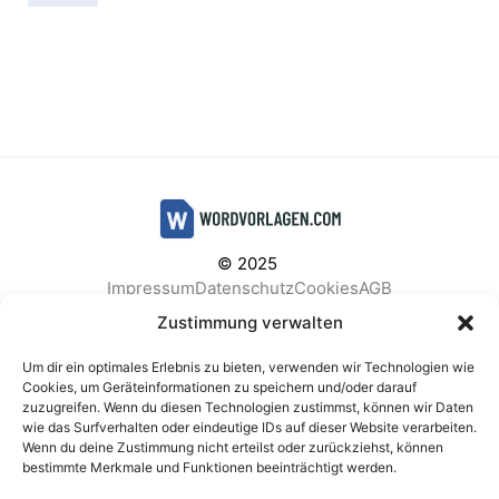
© 2025
Impressum
Datenschutz
Cookies
AGB
Facebook
Instagram
Pinterest
Zustimmung verwalten
Um dir ein optimales Erlebnis zu bieten, verwenden wir Technologien wie
Cookies, um Geräteinformationen zu speichern und/oder darauf
zuzugreifen. Wenn du diesen Technologien zustimmst, können wir Daten
BELIEBTE KATEGORIEN
wie das Surfverhalten oder eindeutige IDs auf dieser Website verarbeiten.
Wenn du deine Zustimmung nicht erteilst oder zurückziehst, können
Berichte & Analysen
Business
Einkauf & Beschaffung
bestimmte Merkmale und Funktionen beeinträchtigt werden.
Einladungen & Karten
Familie & Feste