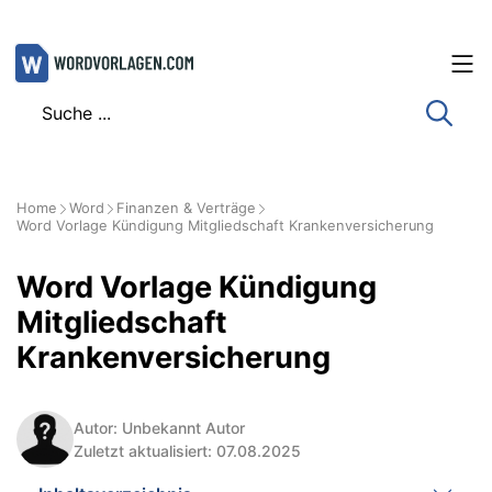
Zum
Inhalt
springen
Home
Word
Finanzen & Verträge
Word Vorlage Kündigung Mitgliedschaft Krankenversicherung
Word Vorlage Kündigung
Mitgliedschaft
Krankenversicherung
Autor: Unbekannt Autor
Zuletzt aktualisiert: 07.08.2025