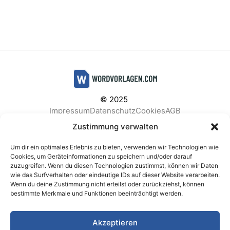
© 2025
Impressum
Datenschutz
Cookies
AGB
Facebook
Instagram
Pinterest
Zustimmung verwalten
Um dir ein optimales Erlebnis zu bieten, verwenden wir Technologien wie
Cookies, um Geräteinformationen zu speichern und/oder darauf
zuzugreifen. Wenn du diesen Technologien zustimmst, können wir Daten
BELIEBTE KATEGORIEN
wie das Surfverhalten oder eindeutige IDs auf dieser Website verarbeiten.
Wenn du deine Zustimmung nicht erteilst oder zurückziehst, können
Berichte & Analysen
Business
Einkauf & Beschaffung
bestimmte Merkmale und Funktionen beeinträchtigt werden.
Einladungen & Karten
Familie & Feste
Finanzen & Buchhaltung
Finanzen & Verträge
Akzeptieren
Freizeit & Hobby
Gesundheit & Vorsorge
IT & Datenschutz