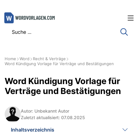
Zum
Inhalt
springen
Home
Word
Recht & Verträge
Word Kündigung Vorlage für Verträge und Bestätigungen
Word Kündigung Vorlage für
Verträge und Bestätigungen
Autor: Unbekannt Autor
Zuletzt aktualisiert: 07.08.2025
Inhaltsverzeichnis