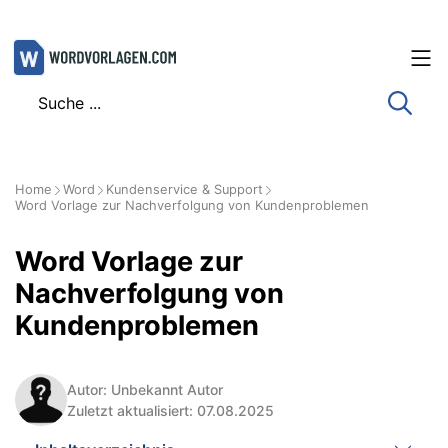
Zum
Inhalt
springen
Home
Word
Kundenservice & Support
Word Vorlage zur Nachverfolgung von Kundenproblemen
Word Vorlage zur
Nachverfolgung von
Kundenproblemen
Autor: Unbekannt Autor
Zuletzt aktualisiert: 07.08.2025