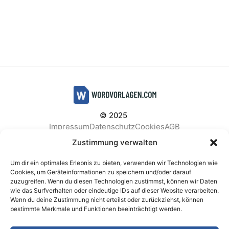
© 2025
Impressum
Datenschutz
Cookies
AGB
Facebook
Instagram
Pinterest
Zustimmung verwalten
Um dir ein optimales Erlebnis zu bieten, verwenden wir Technologien wie
Cookies, um Geräteinformationen zu speichern und/oder darauf
zuzugreifen. Wenn du diesen Technologien zustimmst, können wir Daten
BELIEBTE KATEGORIEN
wie das Surfverhalten oder eindeutige IDs auf dieser Website verarbeiten.
Wenn du deine Zustimmung nicht erteilst oder zurückziehst, können
Berichte & Analysen
Business
Einkauf & Beschaffung
bestimmte Merkmale und Funktionen beeinträchtigt werden.
Einladungen & Karten
Familie & Feste