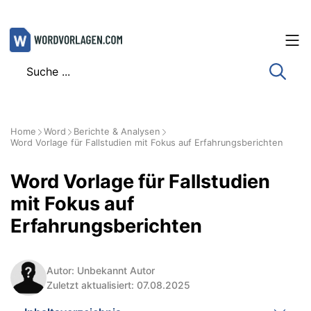
Zum
Inhalt
springen
Home
Word
Berichte & Analysen
Word Vorlage für Fallstudien mit Fokus auf Erfahrungsberichten
Word Vorlage für Fallstudien
mit Fokus auf
Erfahrungsberichten
Autor: Unbekannt Autor
Zuletzt aktualisiert: 07.08.2025