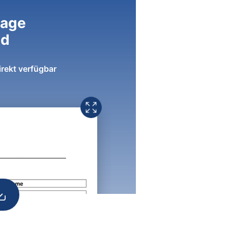
lage
ad
irekt verfügbar