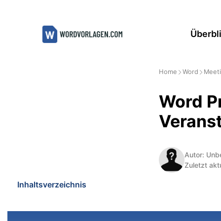
Zum
Inhalt
Überbl
springen
Home
Word
Meeti
Word Pr
Veranst
Autor: Unb
Zuletzt akt
Inhaltsverzeichnis