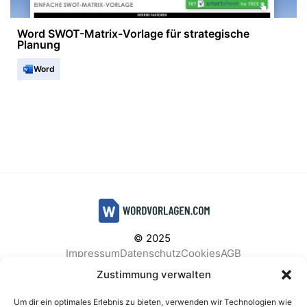
Word SWOT-Matrix-Vorlage für strategische
Planung
Word
© 2025
Impressum
Datenschutz
Cookies
AGB
Facebook
Instagram
Pinterest
Zustimmung verwalten
Um dir ein optimales Erlebnis zu bieten, verwenden wir Technologien wie