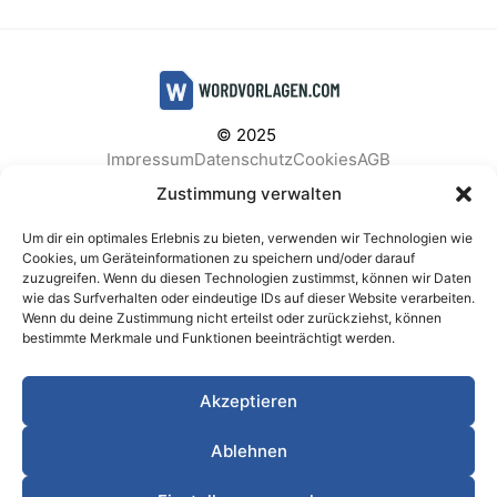
© 2025
Impressum
Datenschutz
Cookies
AGB
Facebook
Instagram
Pinterest
Zustimmung verwalten
Um dir ein optimales Erlebnis zu bieten, verwenden wir Technologien wie
Cookies, um Geräteinformationen zu speichern und/oder darauf
zuzugreifen. Wenn du diesen Technologien zustimmst, können wir Daten
BELIEBTE KATEGORIEN
wie das Surfverhalten oder eindeutige IDs auf dieser Website verarbeiten.
Wenn du deine Zustimmung nicht erteilst oder zurückziehst, können
Berichte & Analysen
Business
Einkauf & Beschaffung
bestimmte Merkmale und Funktionen beeinträchtigt werden.
Einladungen & Karten
Familie & Feste
Finanzen & Buchhaltung
Finanzen & Verträge
Akzeptieren
Freizeit & Hobby
Gesundheit & Vorsorge
IT & Datenschutz
Kinder & Betreuung
Kochen & Haushalt
Ablehnen
Kundenservice & Support
Marketing & Vertrieb
Meetings & Protokolle
Personal & HR
Planung & Strategie