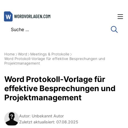
Zum
Inhalt
springen
Home
Word
Meetings & Protokolle
Word Protokoll-Vorlage für effektive Besprechungen und
Projektmanagement
Word Protokoll-Vorlage für
effektive Besprechungen und
Projektmanagement
Autor: Unbekannt Autor
Zuletzt aktualisiert: 07.08.2025