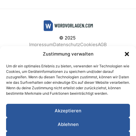
© 2025
Impressum
Datenschutz
Cookies
AGB
Facebook
Instagram
Pinterest
Zustimmung verwalten
Um dir ein optimales Erlebnis zu bieten, verwenden wir Technologien wie
Cookies, um Geräteinformationen zu speichern und/oder darauf
zuzugreifen. Wenn du diesen Technologien zustimmst, können wir Daten
BELIEBTE KATEGORIEN
wie das Surfverhalten oder eindeutige IDs auf dieser Website verarbeiten.
Wenn du deine Zustimmung nicht erteilst oder zurückziehst, können
Berichte & Analysen
Business
Einkauf & Beschaffung
bestimmte Merkmale und Funktionen beeinträchtigt werden.
Einladungen & Karten
Familie & Feste
Finanzen & Buchhaltung
Finanzen & Verträge
Akzeptieren
Freizeit & Hobby
Gesundheit & Vorsorge
IT & Datenschutz
Kinder & Betreuung
Kochen & Haushalt
Ablehnen
Kundenservice & Support
Marketing & Vertrieb