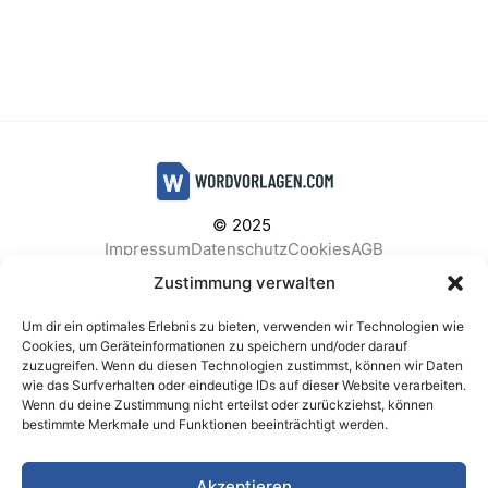
© 2025
Impressum
Datenschutz
Cookies
AGB
Facebook
Instagram
Pinterest
Zustimmung verwalten
Um dir ein optimales Erlebnis zu bieten, verwenden wir Technologien wie
Cookies, um Geräteinformationen zu speichern und/oder darauf
zuzugreifen. Wenn du diesen Technologien zustimmst, können wir Daten
BELIEBTE KATEGORIEN
wie das Surfverhalten oder eindeutige IDs auf dieser Website verarbeiten.
Wenn du deine Zustimmung nicht erteilst oder zurückziehst, können
Berichte & Analysen
Business
Einkauf & Beschaffung
bestimmte Merkmale und Funktionen beeinträchtigt werden.
Einladungen & Karten
Familie & Feste
Finanzen & Buchhaltung
Finanzen & Verträge
Akzeptieren