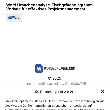
Word Ursachenanalyse-Fischgrätendiagramm
Vorlage für effektives Projektmanagement
Word
© 2025
Impressum
Datenschutz
Cookies
AGB
Facebook
Instagram
Pinterest
Zustimmung verwalten
Um dir ein optimales Erlebnis zu bieten, verwenden wir Technologien wie
Cookies, um Geräteinformationen zu speichern und/oder darauf
zuzugreifen. Wenn du diesen Technologien zustimmst, können wir Daten