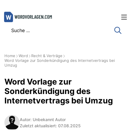
Zum
Inhalt
springen
Home
Word
Recht & Verträge
Word Vorlage zur Sonderkündigung des Internetvertrags bei
Umzug
Word Vorlage zur
Sonderkündigung des
Internetvertrags bei Umzug
Autor: Unbekannt Autor
Zuletzt aktualisiert: 07.08.2025