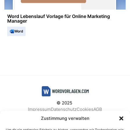
Word Lebenslauf Vorlage für Online Marketing
Manager
Word
© 2025
Impressum
Datenschutz
Cookies
AGB
Facebook
Instagram
Pinterest
Zustimmung verwalten
Um dir ein optimales Erlebnis zu bieten, verwenden wir Technologien wie