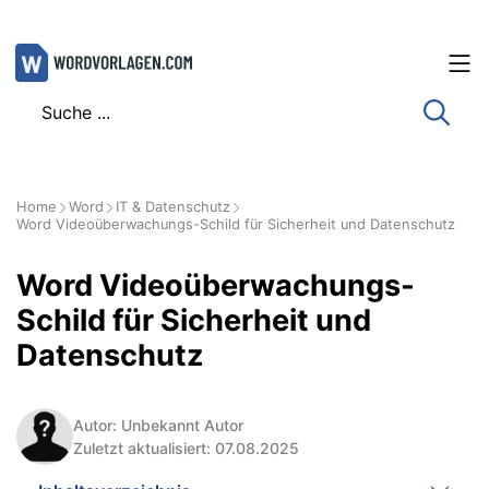
Zum
Inhalt
springen
Home
Word
IT & Datenschutz
Word Videoüberwachungs-Schild für Sicherheit und Datenschutz
Word Videoüberwachungs-
Schild für Sicherheit und
Datenschutz
Autor: Unbekannt Autor
Zuletzt aktualisiert: 07.08.2025