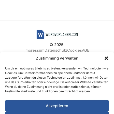
© 2025
Impressum
Datenschutz
Cookies
AGB
Facebook
Instagram
Pinterest
Zustimmung verwalten
Um dir ein optimales Erlebnis zu bieten, verwenden wir Technologien wie
Cookies, um Geräteinformationen zu speichern und/oder darauf
zuzugreifen. Wenn du diesen Technologien zustimmst, können wir Daten
BELIEBTE KATEGORIEN
wie das Surfverhalten oder eindeutige IDs auf dieser Website verarbeiten.
Wenn du deine Zustimmung nicht erteilst oder zurückziehst, können
Berichte & Analysen
Business
Einkauf & Beschaffung
bestimmte Merkmale und Funktionen beeinträchtigt werden.
Einladungen & Karten
Familie & Feste
Finanzen & Buchhaltung
Finanzen & Verträge
Akzeptieren
Freizeit & Hobby
Gesundheit & Vorsorge
IT & Datenschutz