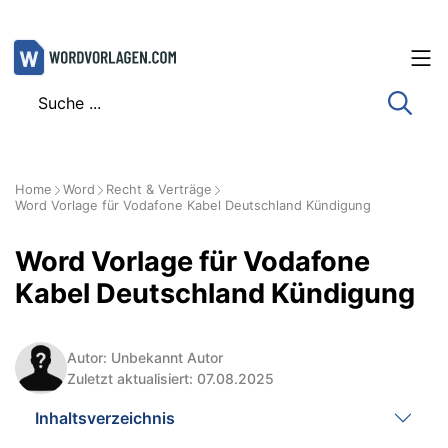
Zum
Inhalt
springen
Home
Word
Recht & Verträge
Word Vorlage für Vodafone Kabel Deutschland Kündigung
Word Vorlage für Vodafone
Kabel Deutschland Kündigung
Autor: Unbekannt Autor
Zuletzt aktualisiert: 07.08.2025
Inhaltsverzeichnis