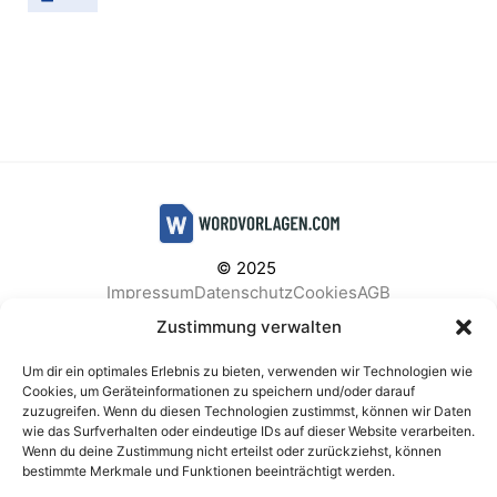
© 2025
Impressum
Datenschutz
Cookies
AGB
Facebook
Instagram
Pinterest
Zustimmung verwalten
Um dir ein optimales Erlebnis zu bieten, verwenden wir Technologien wie
Cookies, um Geräteinformationen zu speichern und/oder darauf
zuzugreifen. Wenn du diesen Technologien zustimmst, können wir Daten
BELIEBTE KATEGORIEN
wie das Surfverhalten oder eindeutige IDs auf dieser Website verarbeiten.
Wenn du deine Zustimmung nicht erteilst oder zurückziehst, können
Berichte & Analysen
Business
Einkauf & Beschaffung
bestimmte Merkmale und Funktionen beeinträchtigt werden.
Einladungen & Karten
Familie & Feste