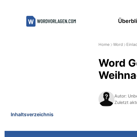
Zum
Inhalt
Überbl
springen
Home
Word
Einla
Word G
Weihna
Autor: Unb
Zuletzt akt
Inhaltsverzeichnis