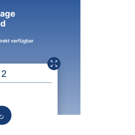
lage
ad
irekt verfügbar