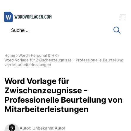
Zum
Inhalt
springen
Home
Word
Personal & HR
Word Vorlage für Zwischenzeugnisse - Professionelle Beurteilung
von Mitarbeiterleistungen
Word Vorlage für
Zwischenzeugnisse -
Professionelle Beurteilung von
Mitarbeiterleistungen
Autor: Unbekannt Autor