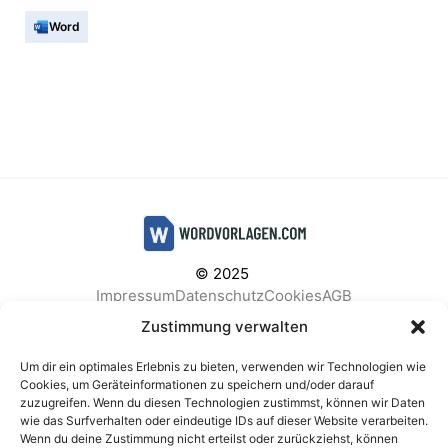
Word
© 2025
Impressum
Datenschutz
Cookies
AGB
Facebook
Instagram
Pinterest
Zustimmung verwalten
Um dir ein optimales Erlebnis zu bieten, verwenden wir Technologien wie
Cookies, um Geräteinformationen zu speichern und/oder darauf
zuzugreifen. Wenn du diesen Technologien zustimmst, können wir Daten
BELIEBTE KATEGORIEN
wie das Surfverhalten oder eindeutige IDs auf dieser Website verarbeiten.
Wenn du deine Zustimmung nicht erteilst oder zurückziehst, können
Berichte & Analysen
Business
Einkauf & Beschaffung