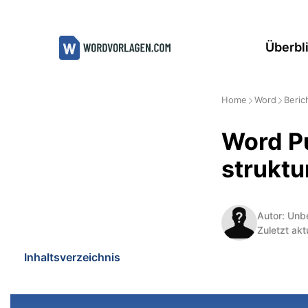
Zum
Inhalt
Überbl
springen
Home
Word
Beric
Word Pu
struktu
Autor: Unb
Zuletzt akt
Inhaltsverzeichnis