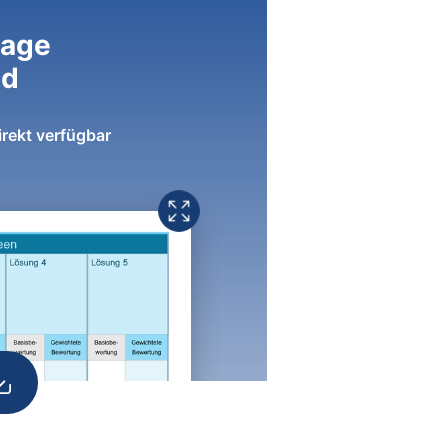
lage
ad
irekt verfügbar