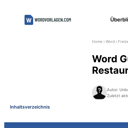
Zum
Inhalt
Überbl
springen
Home
Word
Freiz
Word Gu
Restau
Autor: Unb
Zuletzt akt
Inhaltsverzeichnis