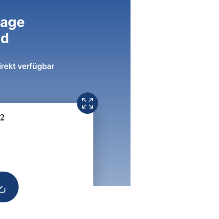
lage
ad
irekt verfügbar