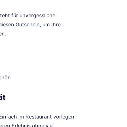
steht für unvergessliche
iesen Gutschein, um Ihre
en.
schön
ät
Einfach im Restaurant vorlegen
ren Erlebnis ohne viel