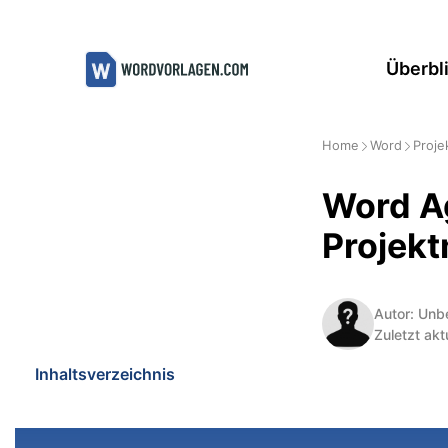
Zum
Inhalt
Überbl
springen
Home
Word
Proj
Word Ag
Projek
Autor: Unb
Zuletzt akt
Inhaltsverzeichnis