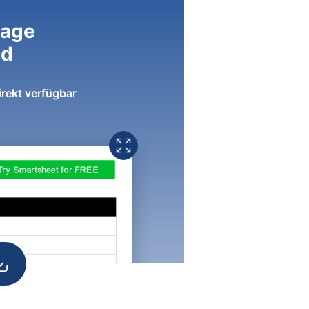
lage
ad
irekt verfügbar