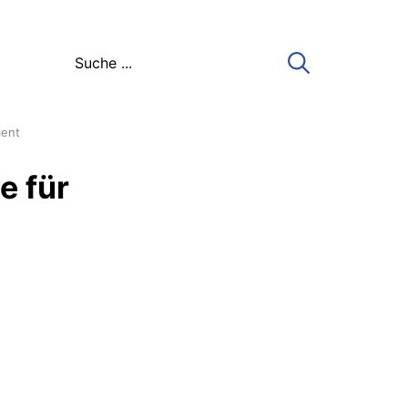
ment
e für