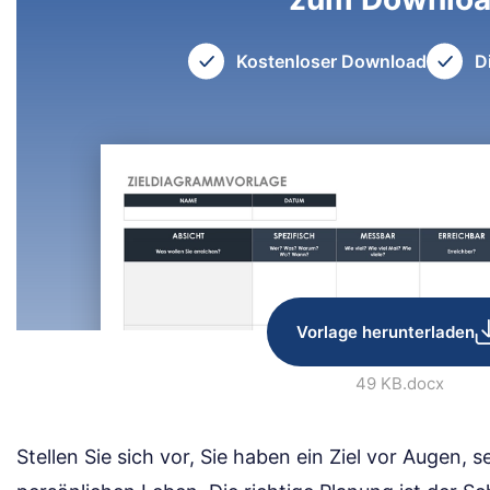
Kostenloser Download
D
Vorlage herunterladen
49 KB
.docx
Stellen Sie sich vor, Sie haben ein Ziel vor Augen, s