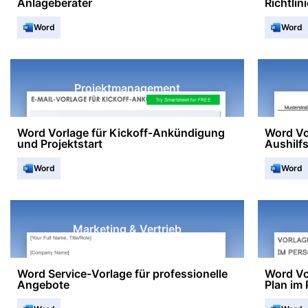
Anlageberater
Richtli
Word
Word
Projektmanagement
Word Vorlage für Kickoff-Ankündigung
Word Vo
und Projektstart
Aushilf
Word
Word
Marketing & Vertrieb
Word Service-Vorlage für professionelle
Word Vo
Angebote
Plan im