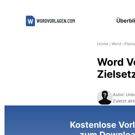
Zum
Inhalt
Überbl
springen
Home
Word
Planu
Word Vo
Zielset
Autor: Unb
Zuletzt akt
Kostenlose Vor
zum Downlo