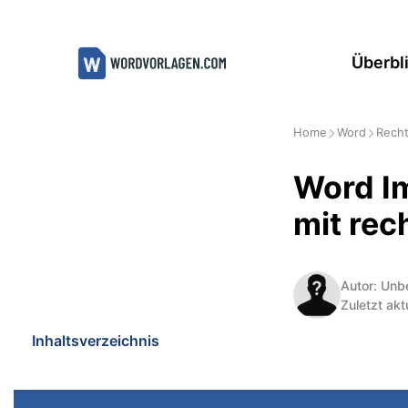
Zum
Inhalt
Überbl
springen
Home
Word
Recht
Word I
mit rec
Autor: Unb
Zuletzt akt
Inhaltsverzeichnis