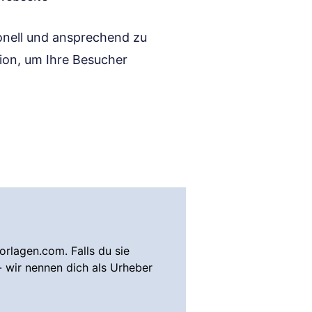
onell und ansprechend zu
tion, um Ihre Besucher
rlagen.com. Falls du sie
- wir nennen dich als Urheber