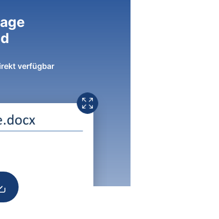
lage
ad
irekt verfügbar