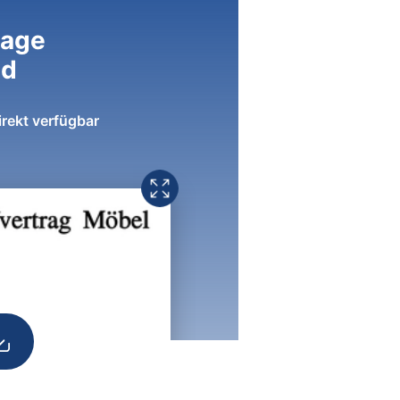
lage
ad
irekt verfügbar