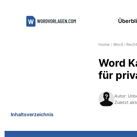
Zum
Inhalt
Überbl
springen
Home
Word
Recht
Word Ka
für pri
Autor: Unb
Zuletzt akt
Inhaltsverzeichnis