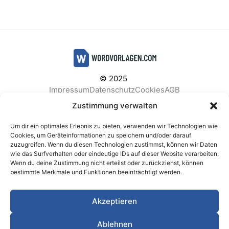
© 2025
Impressum
Datenschutz
Cookies
AGB
Facebook
Instagram
Pinterest
Zustimmung verwalten
Um dir ein optimales Erlebnis zu bieten, verwenden wir Technologien wie
Cookies, um Geräteinformationen zu speichern und/oder darauf
zuzugreifen. Wenn du diesen Technologien zustimmst, können wir Daten
BELIEBTE KATEGORIEN
wie das Surfverhalten oder eindeutige IDs auf dieser Website verarbeiten.
Wenn du deine Zustimmung nicht erteilst oder zurückziehst, können
Berichte & Analysen
Business
Einkauf & Beschaffung
bestimmte Merkmale und Funktionen beeinträchtigt werden.
Einladungen & Karten
Familie & Feste
Finanzen & Buchhaltung
Finanzen & Verträge
Akzeptieren
Freizeit & Hobby
Gesundheit & Vorsorge
IT & Datenschutz
Kinder & Betreuung
Kochen & Haushalt
Ablehnen