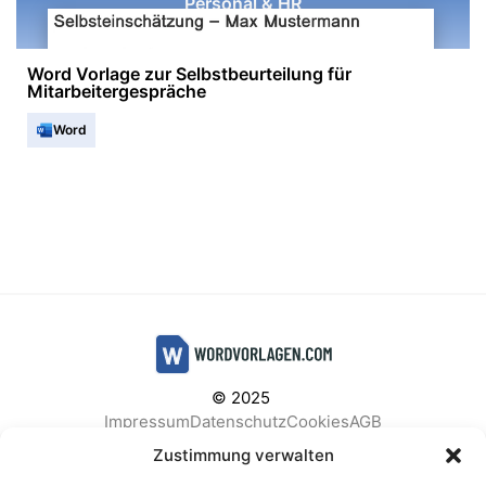
Personal & HR
Word Vorlage zur Selbstbeurteilung für
Mitarbeitergespräche
Word
© 2025
Impressum
Datenschutz
Cookies
AGB
Facebook
Instagram
Pinterest
Zustimmung verwalten