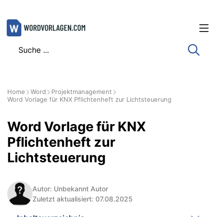
Zum
Inhalt
springen
Home
Word
Projektmanagement
Word Vorlage für KNX Pflichtenheft zur Lichtsteuerung
Word Vorlage für KNX
Pflichtenheft zur
Lichtsteuerung
Autor: Unbekannt Autor
Zuletzt aktualisiert: 07.08.2025