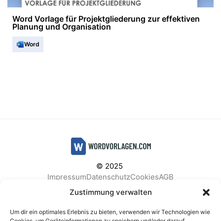
Word Vorlage für Projektgliederung zur effektiven
Planung und Organisation
Word
© 2025
Impressum
Datenschutz
Cookies
AGB
Facebook
Instagram
Pinterest
Zustimmung verwalten
Um dir ein optimales Erlebnis zu bieten, verwenden wir Technologien wie
Cookies, um Geräteinformationen zu speichern und/oder darauf