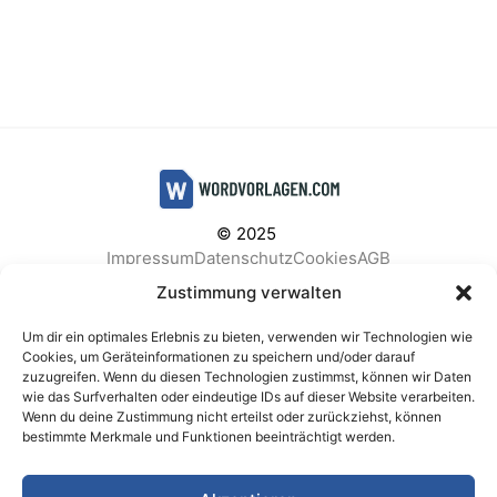
© 2025
Impressum
Datenschutz
Cookies
AGB
Facebook
Instagram
Pinterest
Zustimmung verwalten
Um dir ein optimales Erlebnis zu bieten, verwenden wir Technologien wie
Cookies, um Geräteinformationen zu speichern und/oder darauf
zuzugreifen. Wenn du diesen Technologien zustimmst, können wir Daten
BELIEBTE KATEGORIEN
wie das Surfverhalten oder eindeutige IDs auf dieser Website verarbeiten.
Wenn du deine Zustimmung nicht erteilst oder zurückziehst, können
Berichte & Analysen
Business
Einkauf & Beschaffung
bestimmte Merkmale und Funktionen beeinträchtigt werden.
Einladungen & Karten
Familie & Feste
Finanzen & Buchhaltung
Finanzen & Verträge