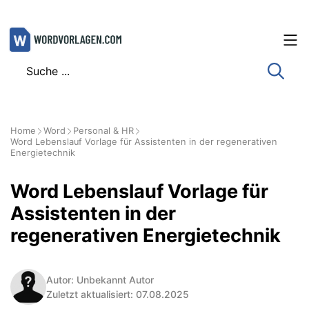
Zum
Inhalt
springen
Home
Word
Personal & HR
Word Lebenslauf Vorlage für Assistenten in der regenerativen
Energietechnik
Word Lebenslauf Vorlage für
Assistenten in der
regenerativen Energietechnik
Autor: Unbekannt Autor
Zuletzt aktualisiert: 07.08.2025