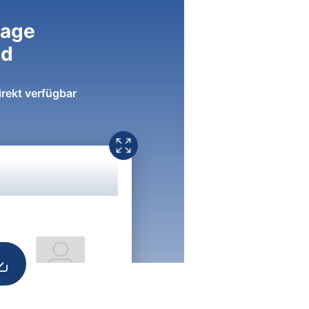
lage
ad
irekt verfügbar