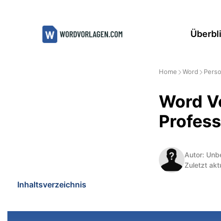
Zum
Inhalt
Überbl
springen
Home
Word
Perso
Word Vo
Profess
Autor: Unb
Zuletzt akt
Inhaltsverzeichnis