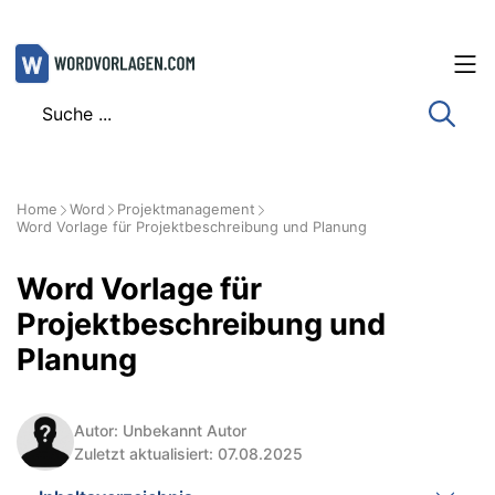
Zum
Inhalt
springen
Home
Word
Projektmanagement
Word Vorlage für Projektbeschreibung und Planung
Word Vorlage für
Projektbeschreibung und
Planung
Autor: Unbekannt Autor
Zuletzt aktualisiert: 07.08.2025