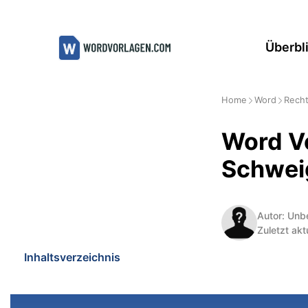
Zum
Inhalt
Überbl
springen
Home
Word
Recht
Word V
Schwei
Autor: Unb
Zuletzt akt
Inhaltsverzeichnis