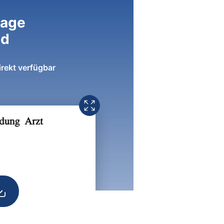
lage
ad
irekt verfügbar