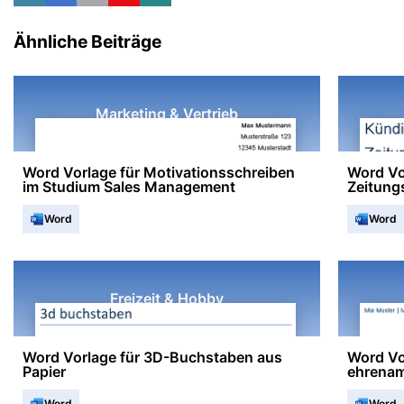
Ähnliche Beiträge
Marketing & Vertrieb
Word Vorlage für Motivationsschreiben
Word Vo
im Studium Sales Management
Zeitun
Word
Word
Freizeit & Hobby
Word Vorlage für 3D-Buchstaben aus
Word Vo
Papier
ehrenam
Word
Word