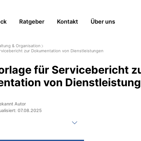
ick
Ratgeber
Kontakt
Über uns
ltung & Organisation
rvicebericht zur Dokumentation von Dienstleistungen
rlage für Servicebericht z
ntation von Dienstleistun
ekannt Autor
ualisiert: 07.08.2025