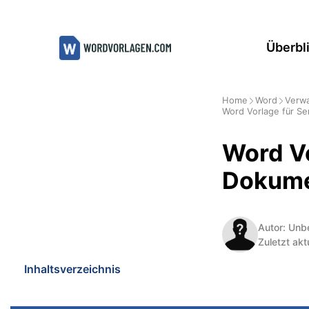
Zum
Inhalt
Überbl
springen
Home
Word
Verwa
Word Vorlage für Se
Word Vo
Dokume
Autor: Unb
Zuletzt akt
Inhaltsverzeichnis