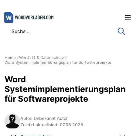
Zum
Inhalt
springen
Home
Word
IT & Datenschutz
Word Systemimplementierungsplan für Softwareprojekte
Word
Systemimplementierungsplan
für Softwareprojekte
Autor: Unbekannt Autor
Zuletzt aktualisiert: 07.08.2025