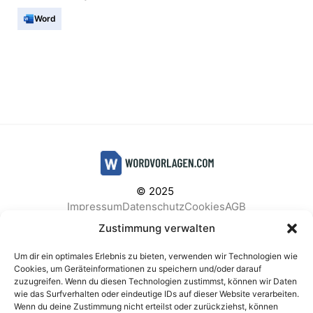
Word
© 2025
Impressum
Datenschutz
Cookies
AGB
Facebook
Instagram
Pinterest
Zustimmung verwalten
Um dir ein optimales Erlebnis zu bieten, verwenden wir Technologien wie
Cookies, um Geräteinformationen zu speichern und/oder darauf
zuzugreifen. Wenn du diesen Technologien zustimmst, können wir Daten
BELIEBTE KATEGORIEN
wie das Surfverhalten oder eindeutige IDs auf dieser Website verarbeiten.
Wenn du deine Zustimmung nicht erteilst oder zurückziehst, können
Berichte & Analysen
Business
Einkauf & Beschaffung