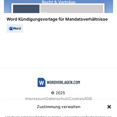
Recht & Verträge
Word Kündigungsvorlage für Mandatsverhältnisse
Word
© 2025
Impressum
Datenschutz
Cookies
AGB
Facebook
Instagram
Pinterest
Zustimmung verwalten