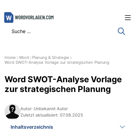
Zum
Inhalt
springen
Home
Word
Planung & Strategie
Word SWOT-Analyse Vorlage zur strategischen Planung
Word SWOT-Analyse Vorlage
zur strategischen Planung
Autor: Unbekannt Autor
Zuletzt aktualisiert: 07.08.2025
Inhaltsverzeichnis