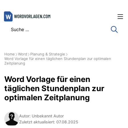
Zum
Inhalt
springen
Home
Word
Planung & Strategie
Word Vorlage für einen täglichen Stundenplan zur optimalen
Zeitplanung
Word Vorlage für einen
täglichen Stundenplan zur
optimalen Zeitplanung
Autor: Unbekannt Autor
Zuletzt aktualisiert: 07.08.2025