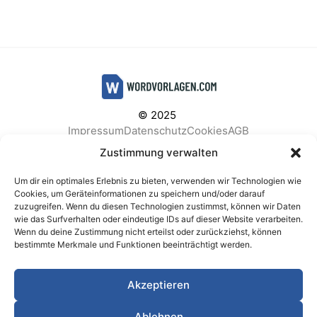
© 2025
Impressum
Datenschutz
Cookies
AGB
Facebook
Instagram
Pinterest
Zustimmung verwalten
Um dir ein optimales Erlebnis zu bieten, verwenden wir Technologien wie
Cookies, um Geräteinformationen zu speichern und/oder darauf
zuzugreifen. Wenn du diesen Technologien zustimmst, können wir Daten
BELIEBTE KATEGORIEN
wie das Surfverhalten oder eindeutige IDs auf dieser Website verarbeiten.
Wenn du deine Zustimmung nicht erteilst oder zurückziehst, können
Berichte & Analysen
Business
Einkauf & Beschaffung
bestimmte Merkmale und Funktionen beeinträchtigt werden.
Einladungen & Karten
Familie & Feste
Finanzen & Buchhaltung
Finanzen & Verträge
Akzeptieren
Freizeit & Hobby
Gesundheit & Vorsorge
IT & Datenschutz
Kinder & Betreuung
Kochen & Haushalt
Ablehnen