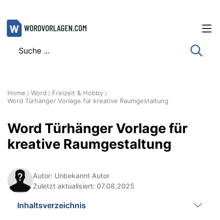
Zum
Inhalt
springen
Home
Word
Freizeit & Hobby
Word Türhänger Vorlage für kreative Raumgestaltung
Word Türhänger Vorlage für
kreative Raumgestaltung
Autor: Unbekannt Autor
Zuletzt aktualisiert: 07.08.2025
Inhaltsverzeichnis