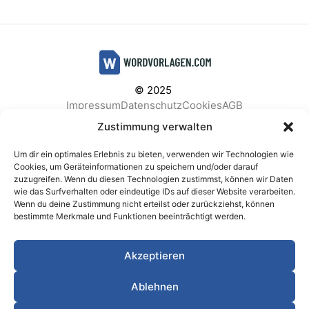
© 2025
Impressum
Datenschutz
Cookies
AGB
Facebook
Instagram
Pinterest
Zustimmung verwalten
Um dir ein optimales Erlebnis zu bieten, verwenden wir Technologien wie
Cookies, um Geräteinformationen zu speichern und/oder darauf
zuzugreifen. Wenn du diesen Technologien zustimmst, können wir Daten
BELIEBTE KATEGORIEN
wie das Surfverhalten oder eindeutige IDs auf dieser Website verarbeiten.
Wenn du deine Zustimmung nicht erteilst oder zurückziehst, können
Berichte & Analysen
Business
Einkauf & Beschaffung
bestimmte Merkmale und Funktionen beeinträchtigt werden.
Einladungen & Karten
Familie & Feste
Finanzen & Buchhaltung
Finanzen & Verträge
Akzeptieren
Freizeit & Hobby
Gesundheit & Vorsorge
IT & Datenschutz
Kinder & Betreuung
Kochen & Haushalt
Ablehnen
Kundenservice & Support
Marketing & Vertrieb