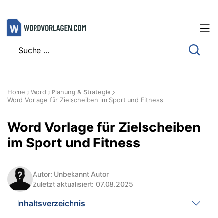
Zum
Inhalt
springen
Home
Word
Planung & Strategie
Word Vorlage für Zielscheiben im Sport und Fitness
Word Vorlage für Zielscheiben
im Sport und Fitness
Autor: Unbekannt Autor
Zuletzt aktualisiert: 07.08.2025
Inhaltsverzeichnis