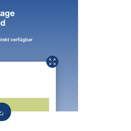
lage
ad
irekt verfügbar