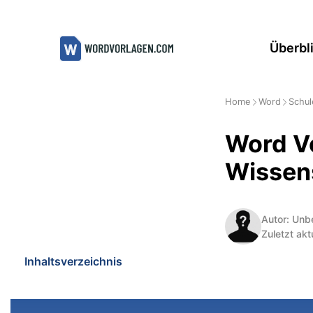
Zum
Inhalt
Überbl
springen
Home
Word
Schul
Word Vo
Wissens
Autor: Unb
Zuletzt akt
Inhaltsverzeichnis