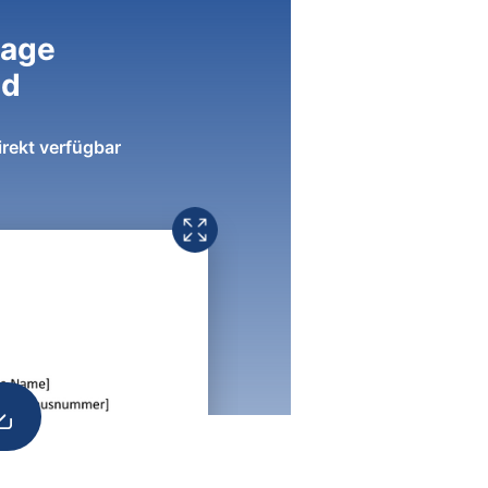
lage
ad
irekt verfügbar