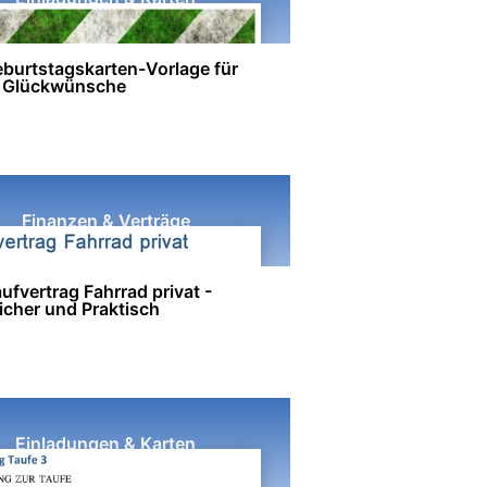
burtstagskarten-Vorlage für
e Glückwünsche
Finanzen & Verträge
fvertrag Fahrrad privat -
icher und Praktisch
Einladungen & Karten