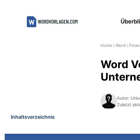
Zum
Inhalt
Überbl
springen
Home
Word
Finan
Word Vo
Untern
Autor: Unb
Zuletzt akt
Inhaltsverzeichnis