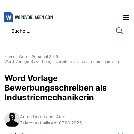
Zum
Inhalt
springen
Home
Word
Personal & HR
Word Vorlage Bewerbungsschreiben als Industriemechanikerin
Word Vorlage
Bewerbungsschreiben als
Industriemechanikerin
Autor: Unbekannt Autor
Zuletzt aktualisiert: 07.08.2025