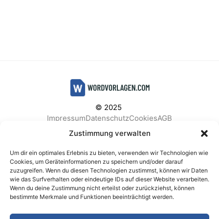
© 2025
Impressum
Datenschutz
Cookies
AGB
Facebook
Instagram
Pinterest
Zustimmung verwalten
Um dir ein optimales Erlebnis zu bieten, verwenden wir Technologien wie
Cookies, um Geräteinformationen zu speichern und/oder darauf
zuzugreifen. Wenn du diesen Technologien zustimmst, können wir Daten
BELIEBTE KATEGORIEN
wie das Surfverhalten oder eindeutige IDs auf dieser Website verarbeiten.
Wenn du deine Zustimmung nicht erteilst oder zurückziehst, können
Berichte & Analysen
Business
Einkauf & Beschaffung
bestimmte Merkmale und Funktionen beeinträchtigt werden.
Einladungen & Karten
Familie & Feste
Finanzen & Buchhaltung
Finanzen & Verträge