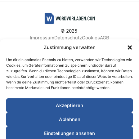
© 2025
Impressum
Datenschutz
Cookies
AGB
Facebook
Instagram
Pinterest
Zustimmung verwalten
Um dir ein optimales Erlebnis zu bieten, verwenden wir Technologien wie
Cookies, um Geräteinformationen zu speichern und/oder darauf
zuzugreifen. Wenn du diesen Technologien zustimmst, können wir Daten
BELIEBTE KATEGORIEN
wie das Surfverhalten oder eindeutige IDs auf dieser Website verarbeiten.
Wenn du deine Zustimmung nicht erteilst oder zurückziehst, können
Berichte & Analysen
Business
Einkauf & Beschaffung
bestimmte Merkmale und Funktionen beeinträchtigt werden.
Einladungen & Karten
Familie & Feste
Finanzen & Buchhaltung
Finanzen & Verträge
Akzeptieren
Freizeit & Hobby
Gesundheit & Vorsorge
IT & Datenschutz
Kinder & Betreuung
Kochen & Haushalt
Ablehnen
Kundenservice & Support
Marketing & Vertrieb
Meetings & Protokolle
Personal & HR
Planung & Strategie
Einstellungen ansehen