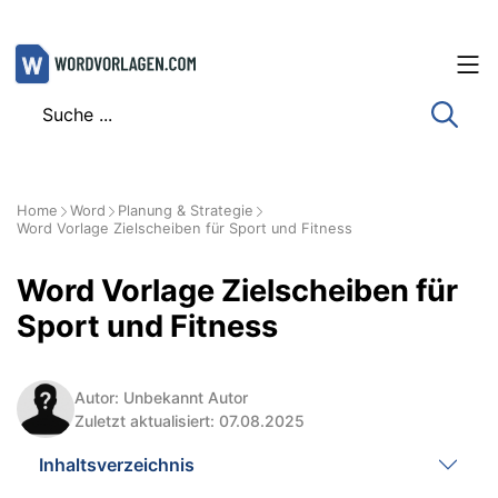
Zum
Inhalt
springen
Home
Word
Planung & Strategie
Word Vorlage Zielscheiben für Sport und Fitness
Word Vorlage Zielscheiben für
Sport und Fitness
Autor: Unbekannt Autor
Zuletzt aktualisiert: 07.08.2025
Inhaltsverzeichnis