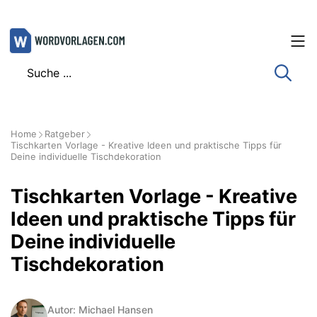
Zum
Inhalt
springen
Home
Ratgeber
Tischkarten Vorlage - Kreative Ideen und praktische Tipps für
Deine individuelle Tischdekoration
Tischkarten Vorlage - Kreative
Ideen und praktische Tipps für
Deine individuelle
Tischdekoration
Autor: Michael Hansen