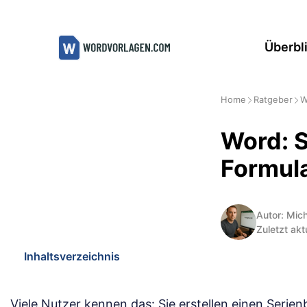
Zum
Inhalt
Überbl
springen
Home
Ratgeber
W
Word: S
Formula
Autor: Mic
Zuletzt akt
Inhaltsverzeichnis
Viele Nutzer kennen das: Sie erstellen einen Serienb