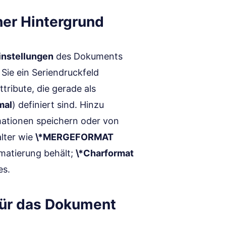
er Hintergrund
instellungen
des Dokuments
Sie ein Seriendruckfeld
tribute, die gerade als
mal
) definiert sind. Hinzu
ationen speichern oder von
alter wie
\*MERGEFORMAT
rmatierung behält;
\*Charformat
es.
für das Dokument