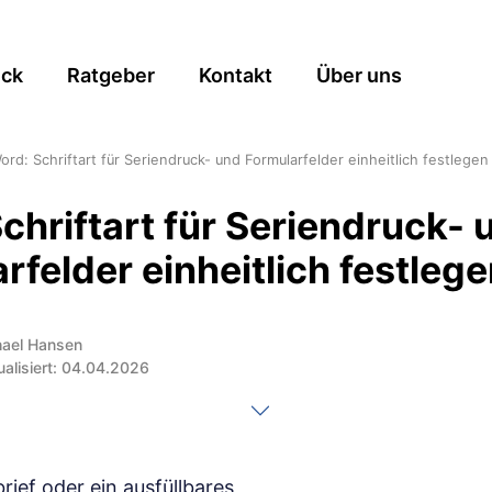
ick
Ratgeber
Kontakt
Über uns
ord: Schriftart für Seriendruck- und Formularfelder einheitlich festlegen
chriftart für Seriendruck- 
rfelder einheitlich festleg
hael Hansen
ualisiert: 04.04.2026
rief oder ein ausfüllbares