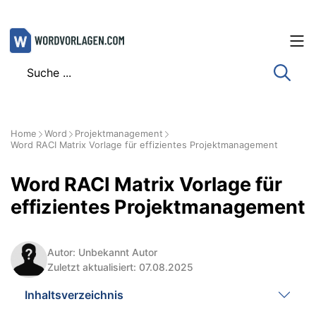
Zum
Inhalt
springen
Home
Word
Projektmanagement
Word RACI Matrix Vorlage für effizientes Projektmanagement
Word RACI Matrix Vorlage für
effizientes Projektmanagement
Autor: Unbekannt Autor
Zuletzt aktualisiert: 07.08.2025
Inhaltsverzeichnis