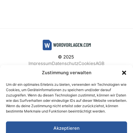
© 2025
Impressum
Datenschutz
Cookies
AGB
Facebook
Instagram
Pinterest
Zustimmung verwalten
Um dir ein optimales Erlebnis zu bieten, verwenden wir Technologien wie
Cookies, um Geräteinformationen zu speichern und/oder darauf
zuzugreifen. Wenn du diesen Technologien zustimmst, können wir Daten
BELIEBTE KATEGORIEN
wie das Surfverhalten oder eindeutige IDs auf dieser Website verarbeiten.
Wenn du deine Zustimmung nicht erteilst oder zurückziehst, können
Berichte & Analysen
Business
Einkauf & Beschaffung
bestimmte Merkmale und Funktionen beeinträchtigt werden.
Einladungen & Karten
Familie & Feste
Finanzen & Buchhaltung
Finanzen & Verträge
Akzeptieren
Freizeit & Hobby
Gesundheit & Vorsorge
IT & Datenschutz