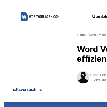
Zum
Inhalt
Überbl
springen
Home
Word
Meeti
Word Vo
effizie
Autor: Unb
Zuletzt akt
Inhaltsverzeichnis