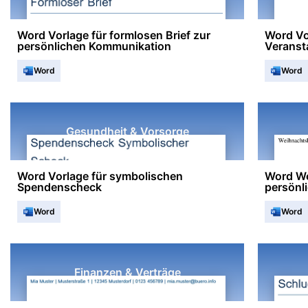
Word Vorlage für formlosen Brief zur
Word Vo
persönlichen Kommunikation
Veranst
Word
Word
Gesundheit & Vorsorge
Word Vorlage für symbolischen
Word We
Spendenscheck
persönl
Word
Word
Finanzen & Verträge