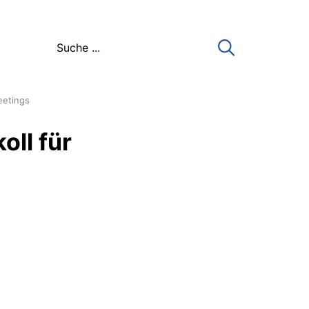
eetings
ll für