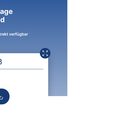
lage
ad
irekt verfügbar