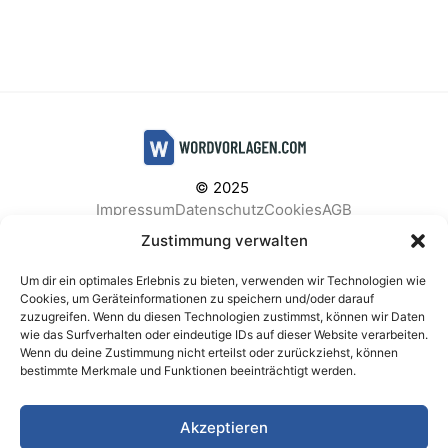
© 2025
Impressum
Datenschutz
Cookies
AGB
Facebook
Instagram
Pinterest
Zustimmung verwalten
Um dir ein optimales Erlebnis zu bieten, verwenden wir Technologien wie
Cookies, um Geräteinformationen zu speichern und/oder darauf
zuzugreifen. Wenn du diesen Technologien zustimmst, können wir Daten
BELIEBTE KATEGORIEN
wie das Surfverhalten oder eindeutige IDs auf dieser Website verarbeiten.
Wenn du deine Zustimmung nicht erteilst oder zurückziehst, können
Berichte & Analysen
Business
Einkauf & Beschaffung
bestimmte Merkmale und Funktionen beeinträchtigt werden.
Einladungen & Karten
Familie & Feste
Finanzen & Buchhaltung
Finanzen & Verträge
Akzeptieren
Freizeit & Hobby
Gesundheit & Vorsorge
IT & Datenschutz