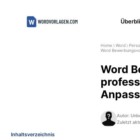
Zum
Inhalt
Überbl
springen
Home
Word
Perso
Word Bewerbungsvorl
Word B
profess
Anpass
Autor: Unb
Zuletzt akt
Inhaltsverzeichnis