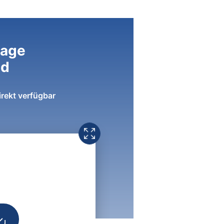
lage
ad
irekt verfügbar